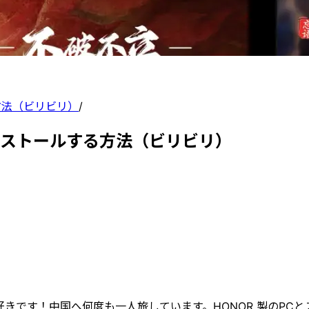
方法（ビリビリ）
/
インストールする方法（ビリビリ）
きです！中国へ何度も一人旅しています。HONOR 製のPC