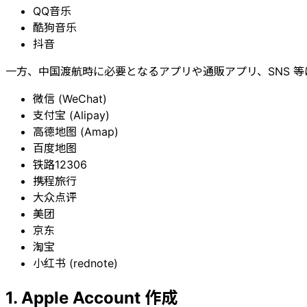
QQ音乐
酷狗音乐
抖音
一方、中国渡航時に必要となるアプリや通販アプリ、SNS 等は日
微信 (WeChat)
支付宝 (Alipay)
高德地图 (Amap)
百度地图
铁路12306
携程旅行
大众点评
美团
京东
淘宝
小红书 (rednote)
1. Apple Account 作成