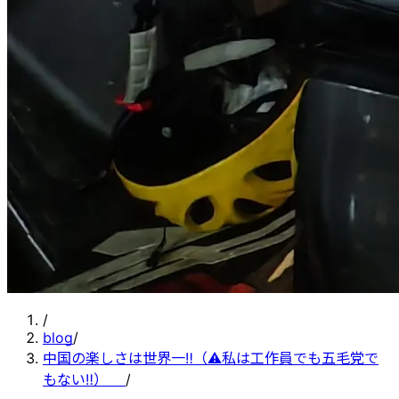
/
blog
/
中国の楽しさは世界一‼️（⚠️私は工作員でも五毛党で
もない‼️）🇨🇳
/