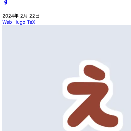
す
2024年 2月 22日
Web
Hugo
TeX