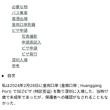
必要な物
バス乗車
香港出境
皇岗口岸到着
ビザ申請
写真撮影
申請表記入
ビザ申請
ビザ発行
深圳入境
参考
目次
私は2024年2月28日に皇岗口岸 (皇崗口岸 ; Huanggang
Port) でSEZビザ (特区签证) を取り深圳に入境した．当時17
歳で未成年であったが、保護者への確認がなされることもな
かった．