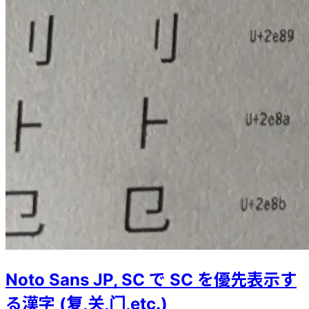
Noto Sans JP, SC で SC を優先表示す
る漢字 (复,关,门,etc.)